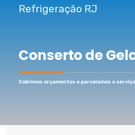
Pular
Refrigeração RJ
para
o
conteúdo
Conserto de Gel
Cobrimos orçamentos e parcelamos o serviço 