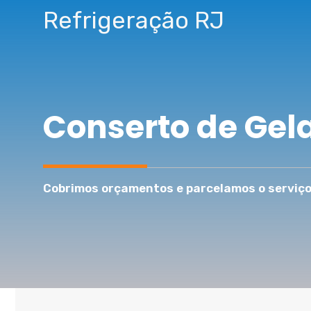
Pular
Refrigeração RJ
para
o
conteúdo
Conserto de Gel
Cobrimos orçamentos e parcelamos o serviço 