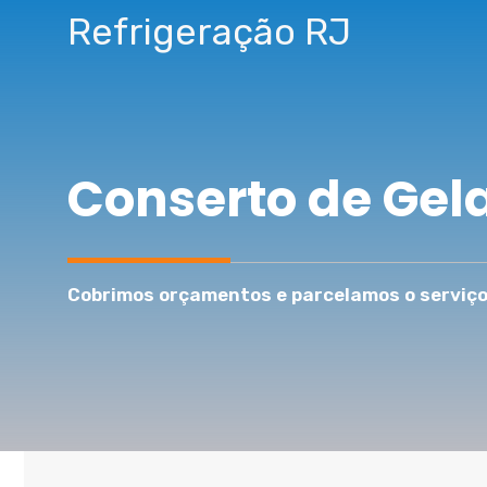
Pular
Refrigeração RJ
para
o
conteúdo
Conserto de Gel
Cobrimos orçamentos e parcelamos o serviço 