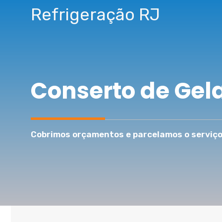
Pular
Refrigeração RJ
para
o
conteúdo
Conserto de Gel
Cobrimos orçamentos e parcelamos o serviço 