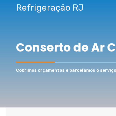
Pular
Refrigeração RJ
para
o
conteúdo
Conserto de Ar 
Cobrimos orçamentos e parcelamos o serviço 