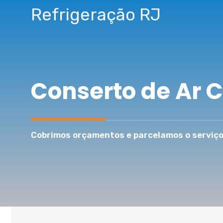
Pular
Refrigeração RJ
para
o
conteúdo
Conserto de Ar 
Cobrimos orçamentos e parcelamos o serviço 