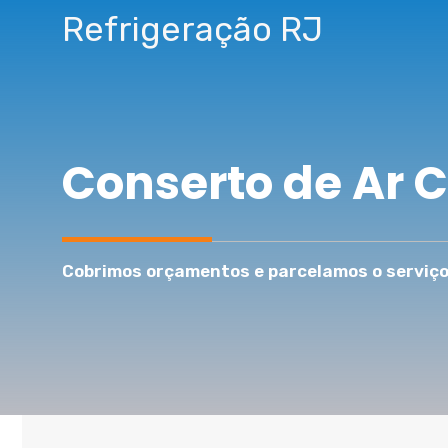
Pular
Refrigeração RJ
para
o
conteúdo
Conserto de Ar 
Cobrimos orçamentos e parcelamos o serviço 