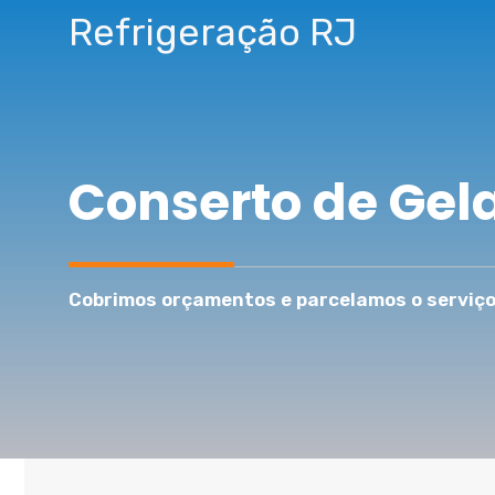
Pular
Refrigeração RJ
para
o
conteúdo
Conserto de Gela
Cobrimos orçamentos e parcelamos o serviço 