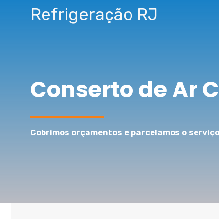
Pular
Refrigeração RJ
para
o
conteúdo
Conserto de Ar 
Cobrimos orçamentos e parcelamos o serviço 