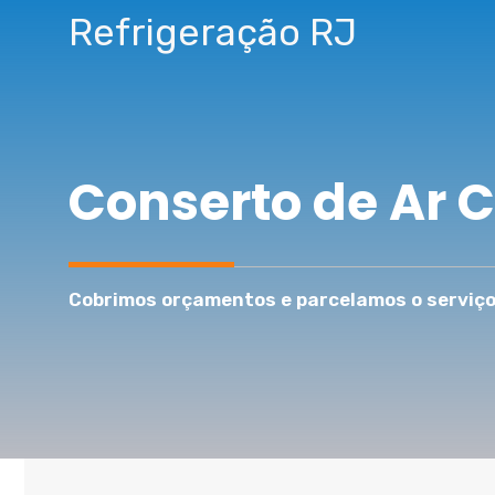
Pular
Refrigeração RJ
para
o
conteúdo
Conserto de Ar 
Cobrimos orçamentos e parcelamos o serviço 