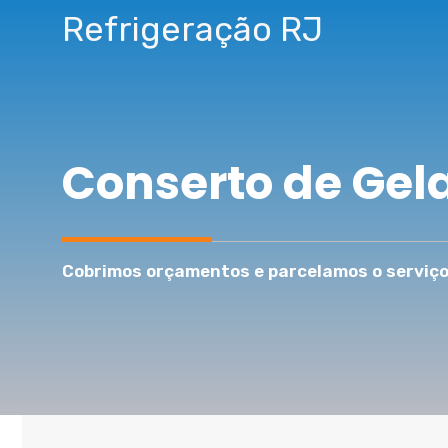
Pular
Refrigeração RJ
para
o
conteúdo
Conserto de Gela
Cobrimos orçamentos e parcelamos o serviço 