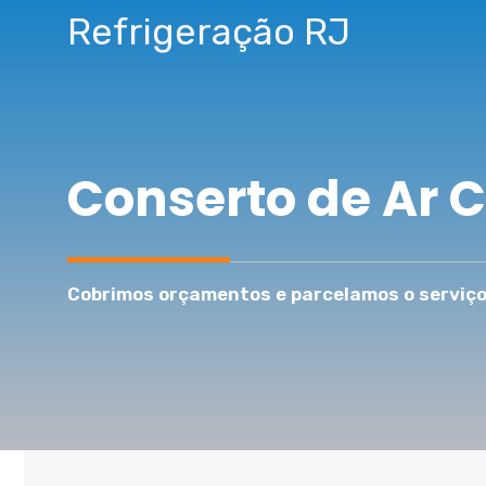
Pular
Refrigeração RJ
para
o
conteúdo
Conserto de Ar 
Cobrimos orçamentos e parcelamos o serviço 