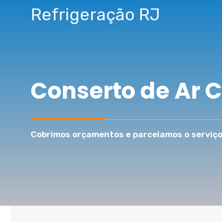
Pular
Refrigeração RJ
para
o
conteúdo
Conserto de Ar C
Cobrimos orçamentos e parcelamos o serviço 