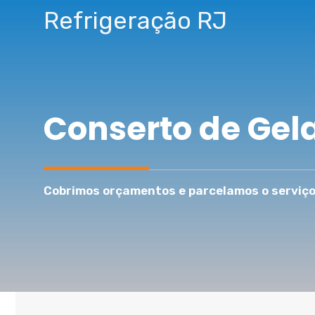
Pular
Refrigeração RJ
para
o
conteúdo
Conserto de Gela
Cobrimos orçamentos e parcelamos o serviço 