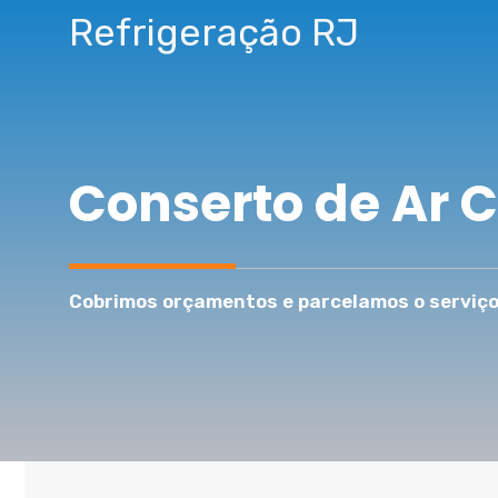
Pular
Refrigeração RJ
para
o
conteúdo
Conserto de Ar 
Cobrimos orçamentos e parcelamos o serviço 